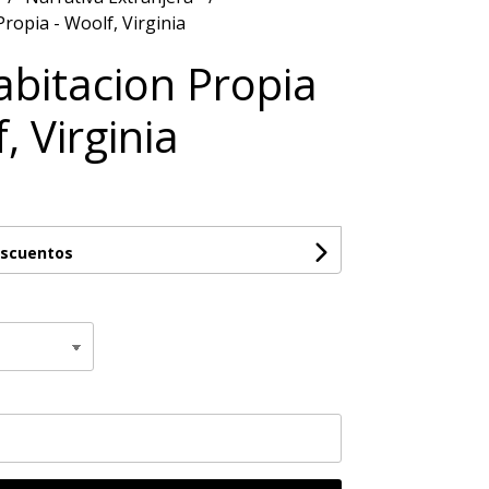
ropia - Woolf, Virginia
bitacion Propia
, Virginia
escuentos