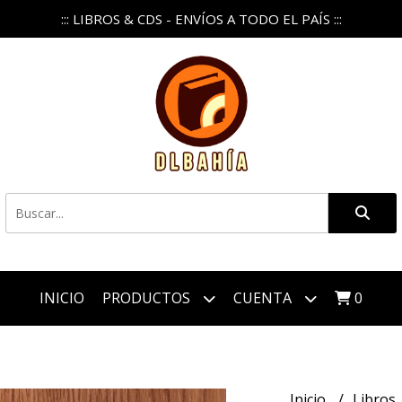
::: LIBROS & CDS - ENVÍOS A TODO EL PAÍS :::
INICIO
PRODUCTOS
CUENTA
0
Inicio
Libros