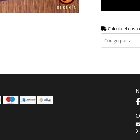
Calculá el costo
N
C