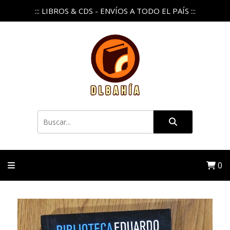
::: LIBROS & CDS - ENVÍOS A TODO EL PAÍS :::
0