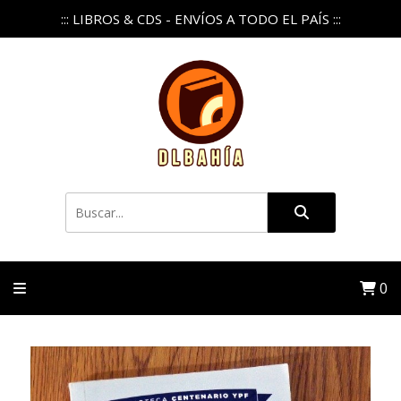
::: LIBROS & CDS - ENVÍOS A TODO EL PAÍS :::
0