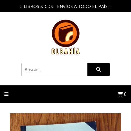
::: LIBROS & CDS - ENVÍOS A TODO EL PAÍS :::
0