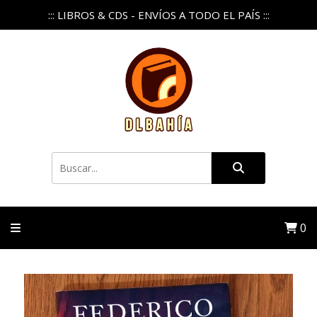
::: LIBROS & CDS - ENVÍOS A TODO EL PAÍS :::
0