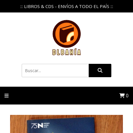
::: LIBROS & CDS - ENVÍOS A TODO EL PAÍS :::
0