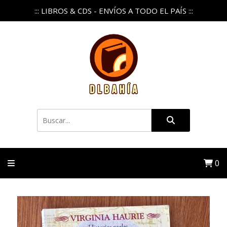
::: LIBROS & CDS - ENVÍOS A TODO EL PAÍS :::
0