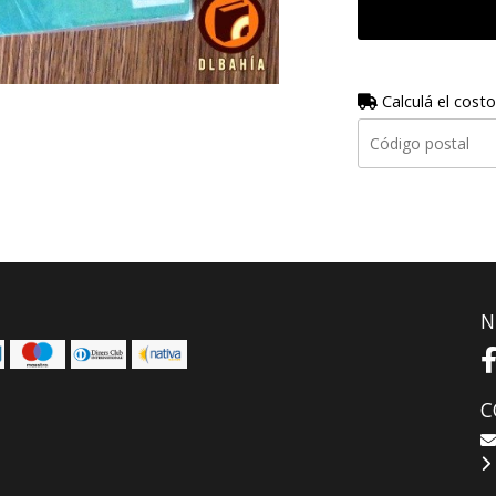
Calculá el costo
N
C