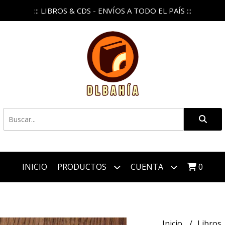
::: LIBROS & CDS - ENVÍOS A TODO EL PAÍS :::
INICIO
PRODUCTOS
CUENTA
0
Inicio
Libros