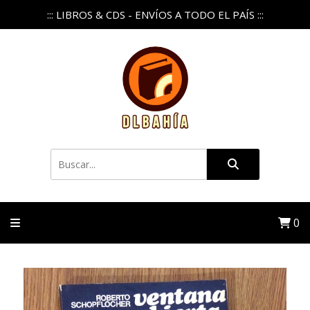
::: LIBROS & CDS - ENVÍOS A TODO EL PAÍS :::
0