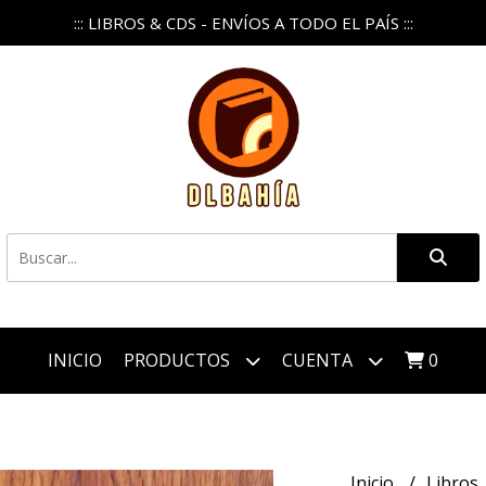
::: LIBROS & CDS - ENVÍOS A TODO EL PAÍS :::
INICIO
PRODUCTOS
CUENTA
0
Inicio
Libros