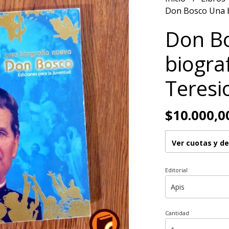
Don Bosco Una b
Don B
biogra
Teresi
$10.000,0
Ver cuotas y d
Editorial
Cantidad