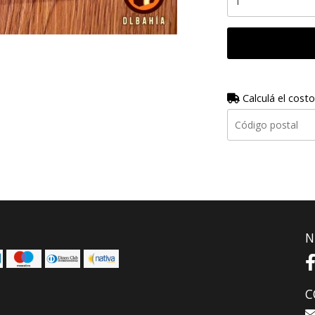
Calculá el costo
N
C