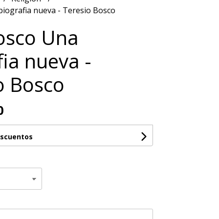
iografia nueva - Teresio Bosco
osco Una
fia nueva -
o Bosco
0
escuentos