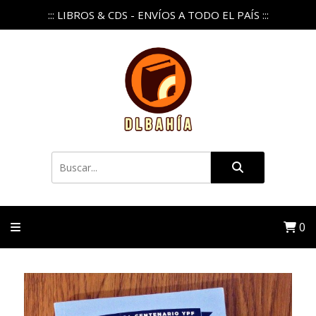
::: LIBROS & CDS - ENVÍOS A TODO EL PAÍS :::
0