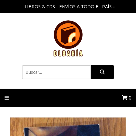
::: LIBROS & CDS - ENVÍOS A TODO EL PAÍS :::
0