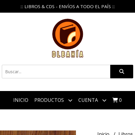
::: LIBROS & CDS - ENVÍOS A TODO EL PAÍS :::
INICIO
PRODUCTOS
CUENTA
0
Inicio
Libros