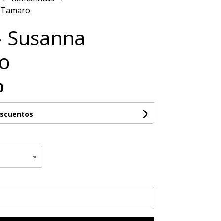
a Tamaro
- Susanna
o
0
escuentos