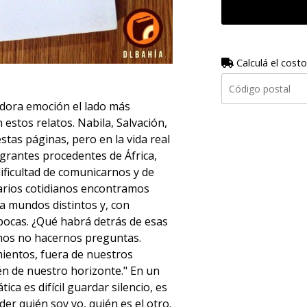
Calculá el costo
ora emoción el lado más
estos relatos. Nabila, Salvación,
stas páginas, pero en la vida real
grantes procedentes de África,
dificultad de comunicarnos y de
erarios cotidianos encontramos
a mundos distintos y, con
épocas. ¿Qué habrá detrás de esas
imos no hacernos preguntas.
ientos, fuera de nuestros
ién de nuestro horizonte." En un
a es difícil guardar silencio, es
der quién soy yo, quién es el otro.