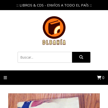
::: LIBROS & CDS - ENVÍOS A TODO EL PAÍS :::
0