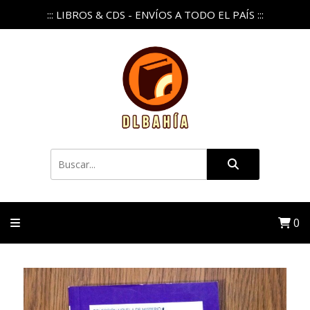
::: LIBROS & CDS - ENVÍOS A TODO EL PAÍS :::
0