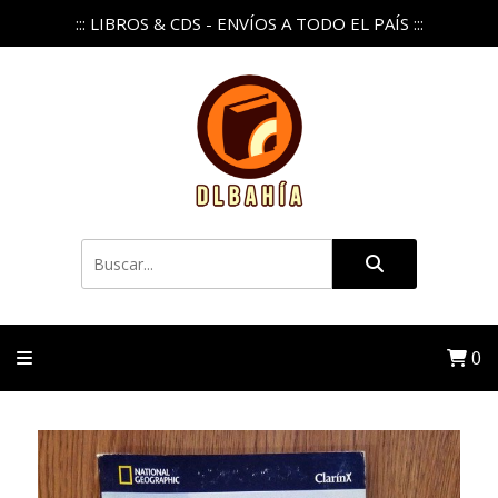
::: LIBROS & CDS - ENVÍOS A TODO EL PAÍS :::
0