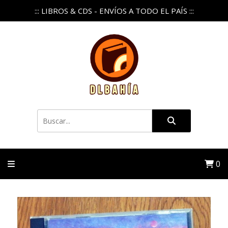
::: LIBROS & CDS - ENVÍOS A TODO EL PAÍS :::
0