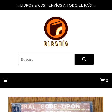
::: LIBROS & CDS - ENVÍOS A TODO EL PAÍS :::
0