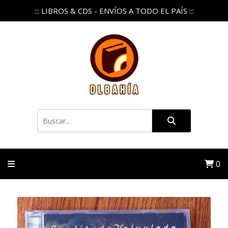
::: LIBROS & CDS - ENVÍOS A TODO EL PAÍS :::
0