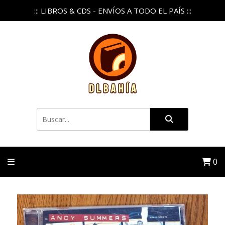
::: LIBROS & CDS - ENVÍOS A TODO EL PAÍS :::
0