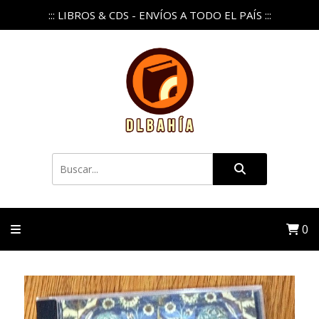
::: LIBROS & CDS - ENVÍOS A TODO EL PAÍS :::
0