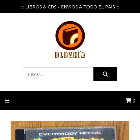
::: LIBROS & CDS - ENVÍOS A TODO EL PAÍS :::
0