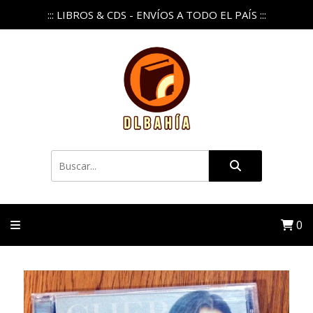
::: LIBROS & CDS - ENVÍOS A TODO EL PAÍS :::
0