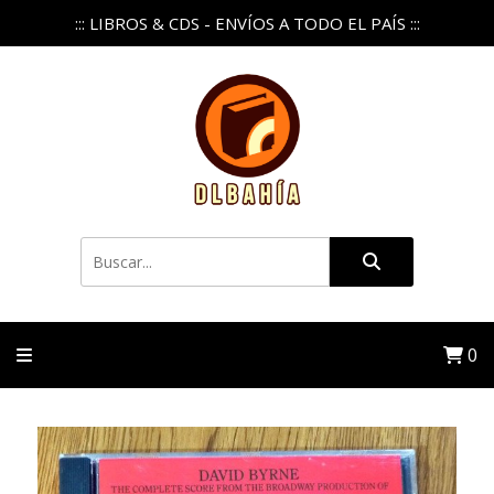
::: LIBROS & CDS - ENVÍOS A TODO EL PAÍS :::
0