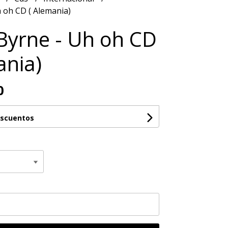
 oh CD ( Alemania)
Byrne - Uh oh CD
ania)
0
escuentos