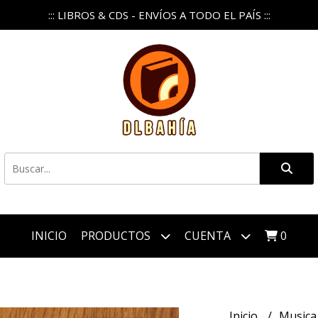
::: LIBROS & CDS - ENVÍOS A TODO EL PAÍS :::
INICIO
PRODUCTOS
CUENTA
0
Inicio
Music