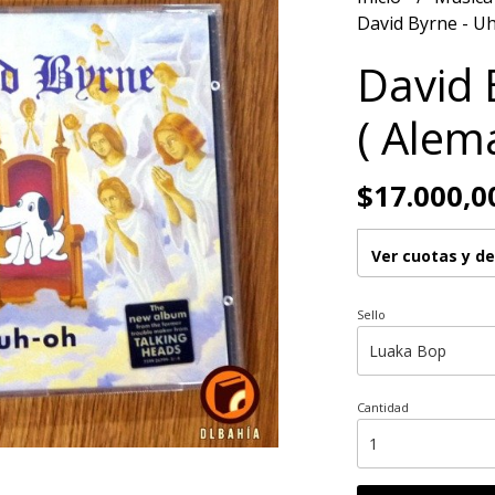
David Byrne - Uh
David 
( Alem
$17.000,0
Ver cuotas y d
Sello
Cantidad