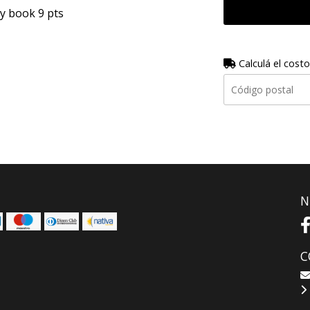
 y book 9 pts
Calculá el costo
N
C