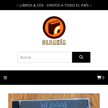
::: LIBROS & CDS - ENVÍOS A TODO EL PAÍS :::
0