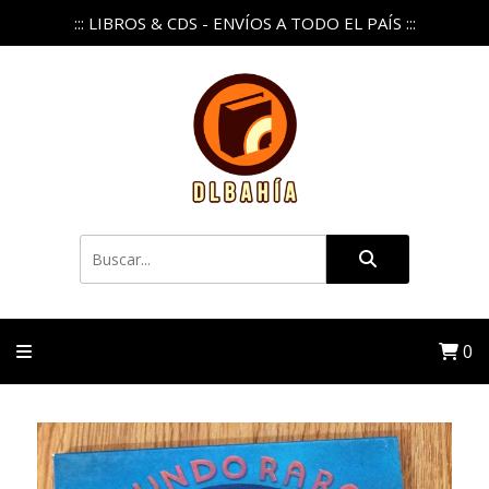
::: LIBROS & CDS - ENVÍOS A TODO EL PAÍS :::
0