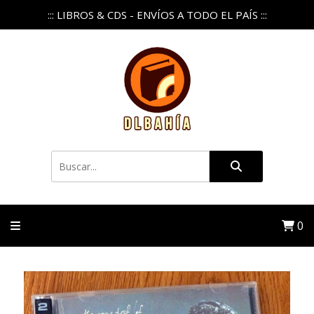
::: LIBROS & CDS - ENVÍOS A TODO EL PAÍS :::
0