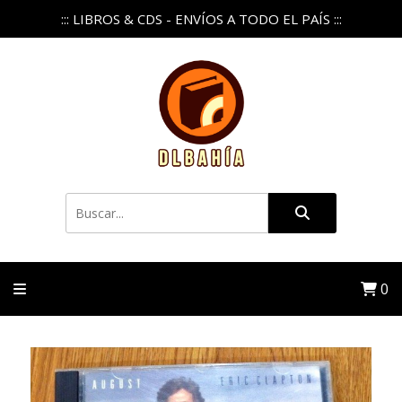
::: LIBROS & CDS - ENVÍOS A TODO EL PAÍS :::
0