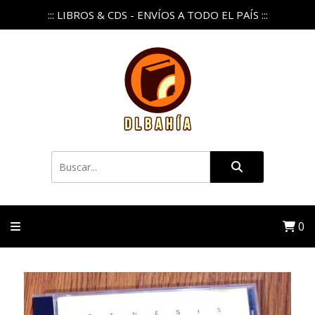
::: LIBROS & CDS - ENVÍOS A TODO EL PAÍS :::
0