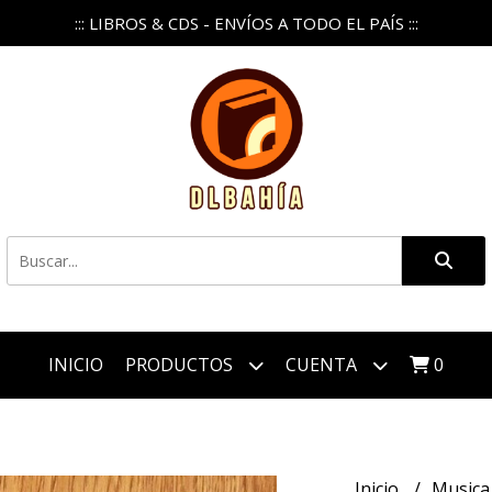
::: LIBROS & CDS - ENVÍOS A TODO EL PAÍS :::
INICIO
PRODUCTOS
CUENTA
0
Inicio
Music