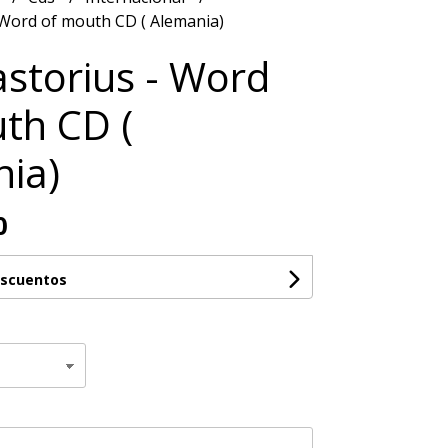
 Word of mouth CD ( Alemania)
astorius - Word
th CD (
ia)
0
escuentos