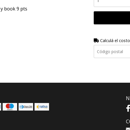
 y book 9 pts
Calculá el costo
N
C