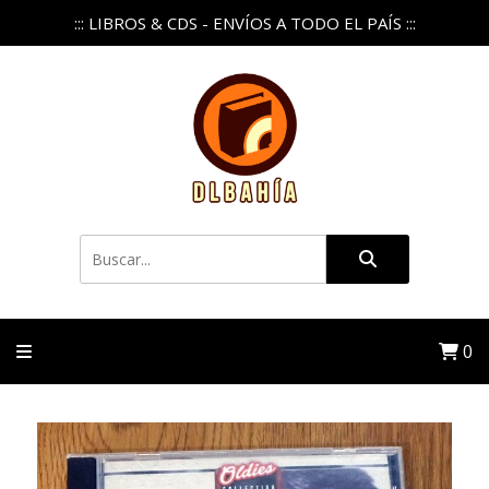
::: LIBROS & CDS - ENVÍOS A TODO EL PAÍS :::
0