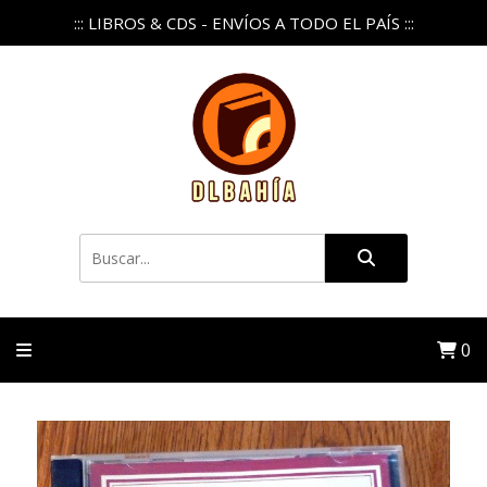
::: LIBROS & CDS - ENVÍOS A TODO EL PAÍS :::
0