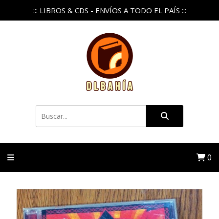
::: LIBROS & CDS - ENVÍOS A TODO EL PAÍS :::
0