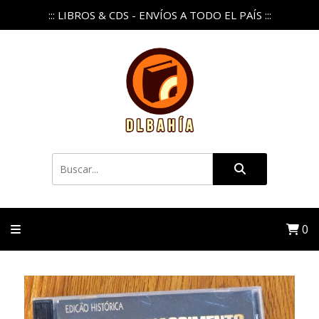
::: LIBROS & CDS - ENVÍOS A TODO EL PAÍS :::
0