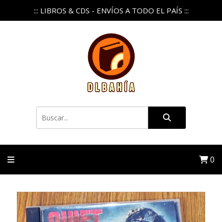
::: LIBROS & CDS - ENVÍOS A TODO EL PAÍS :::
0