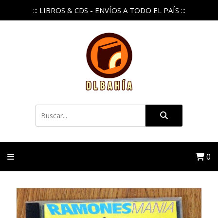
::: LIBROS & CDS - ENVÍOS A TODO EL PAÍS :::
0