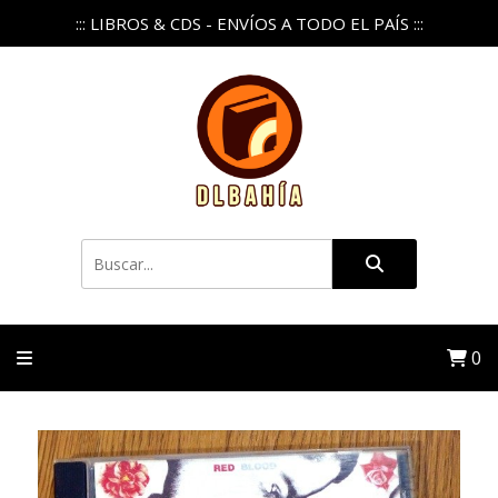
::: LIBROS & CDS - ENVÍOS A TODO EL PAÍS :::
0