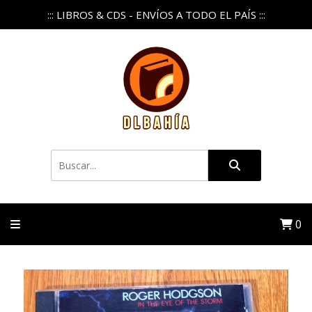
::: LIBROS & CDS - ENVÍOS A TODO EL PAÍS :::
0