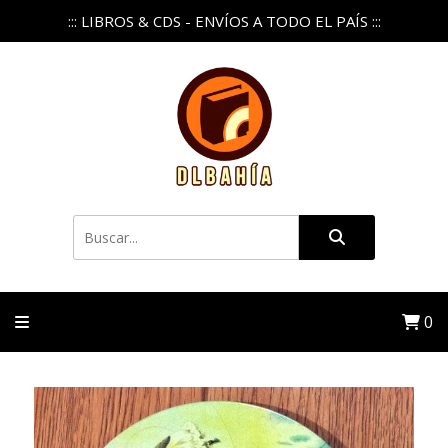
::: LIBROS & CDS - ENVÍOS A TODO EL PAÍS :::
0