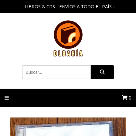
::: LIBROS & CDS - ENVÍOS A TODO EL PAÍS :::
0