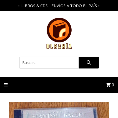
::: LIBROS & CDS - ENVÍOS A TODO EL PAÍS :::
0