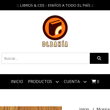
::: LIBROS & CDS - ENVÍOS A TODO EL PAÍS :::
INICIO
PRODUCTOS
CUENTA
0
Inicio
Music