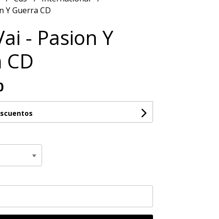
on Y Guerra CD
ai - Pasion Y
a CD
0
escuentos