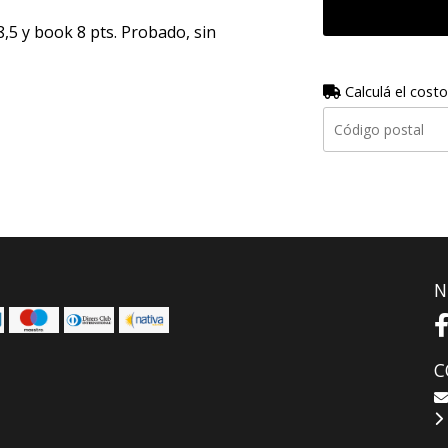
8,5 y book 8 pts. Probado, sin
Calculá el costo
N
C