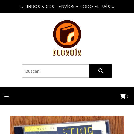
::: LIBROS & CDS - ENVÍOS A TODO EL PAÍS :::
0