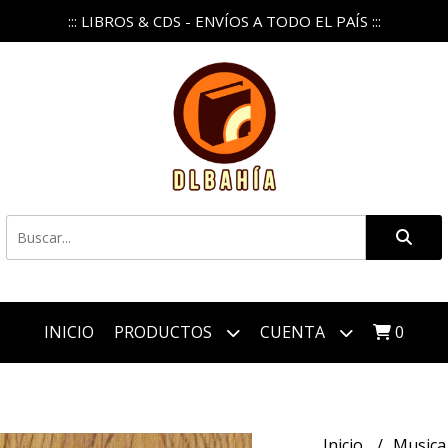
::: LIBROS & CDS - ENVÍOS A TODO EL PAÍS :::
INICIO
PRODUCTOS
CUENTA
0
Inicio
Music