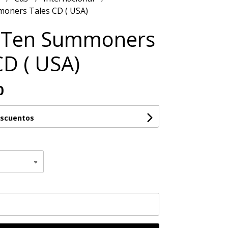
moners Tales CD ( USA)
- Ten Summoners
CD ( USA)
0
escuentos