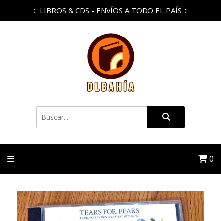
::: LIBROS & CDS - ENVÍOS A TODO EL PAÍS :::
0