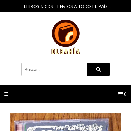
::: LIBROS & CDS - ENVÍOS A TODO EL PAÍS :::
0