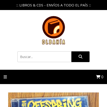
::: LIBROS & CDS - ENVÍOS A TODO EL PAÍS :::
0