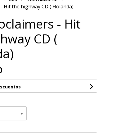
- Hit the highway CD ( Holanda)
oclaimers - Hit
ghway CD (
da)
0
escuentos