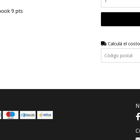
book 9 pts
Calculá el costo
N
C