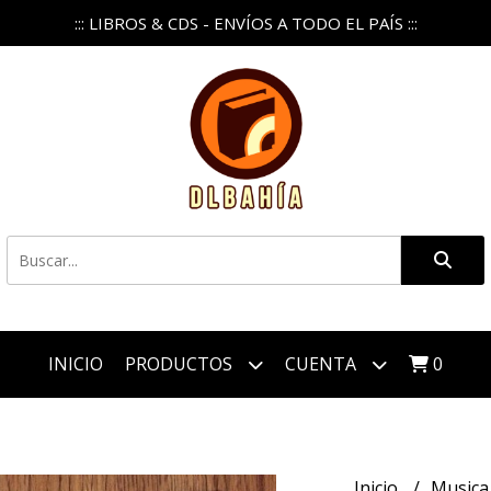
::: LIBROS & CDS - ENVÍOS A TODO EL PAÍS :::
INICIO
PRODUCTOS
CUENTA
0
Inicio
Music