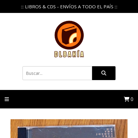
::: LIBROS & CDS - ENVÍOS A TODO EL PAÍS :::
0